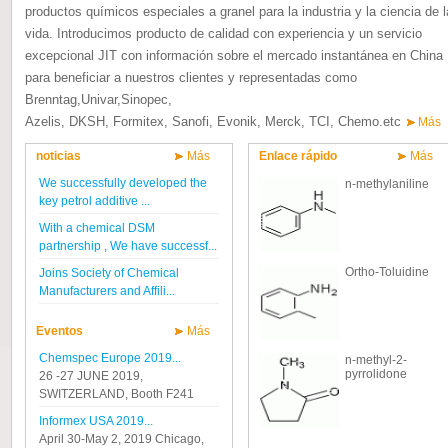
productos químicos especiales a granel para la industria y la ciencia de l
vida. Introducimos producto de calidad con experiencia y un servicio
excepcional JIT con información sobre el mercado instantánea en China
para beneficiar a nuestros clientes y representadas como
Brenntag,Univar,Sinopec,
Azelis, DKSH, Formitex, Sanofi, Evonik, Merck, TCI, Chemo.etc
Más
noticias
Más
Enlace rápido
Más
We successfully developed the
n-methylaniline
key petrol additive ...
With a chemical DSM
partnership , We have successf...
Ortho-Toluidine
Joins Society of Chemical
Manufacturers and Affili...
Eventos
Más
Chemspec Europe 2019...
n-methyl-2-
pyrrolidone
26 -27 JUNE 2019,
SWITZERLAND, Booth F241
Informex USA 2019...
April 30-May 2, 2019 Chicago,