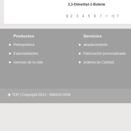
3,3-Dimethyl-1-Butene
1
2
3
4
5
6
7
>
>|
7
Productos
Servicios
Petroquímica
abastecimiento
Especialidades
Fabricación personalizada
ciencias de la vida
sistema de Calidad
TOP
| Copyright 2013 : SIMAGCHEM