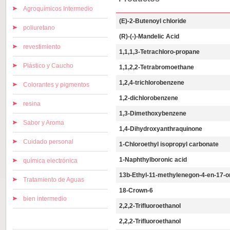
Agroquímicos Intermedio
(E)-2-Butenoyl chloride
poliuretano
(R)-(-)-Mandelic Acid
revestimiento
1,1,1,3-Tetrachloro-propane
Plástico y Caucho
1,1,2,2-Tetrabromoethane
1,2,4-trichlorobenzene
Colorantes y pigmentos
1,2-dichlorobenzene
resina
1,3-Dimethoxybenzene
Sabor y Aroma
1,4-Dihydroxyanthraquinone
Cuidado personal
1-Chloroethyl isopropyl carbonate
1-Naphthylboronic acid
química electrónica
13b-Ethyl-11-methylenegon-4-en-17-o
Tratamiento de Aguas
18-Crown-6
bien intermedio
2,2,2-Trifluoroethanol
2,2,2-Trifluoroethanol