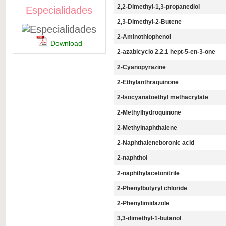
2,2-Dimethyl-1,3-propanediol
Especialidades
2,3-Dimethyl-2-Butene
2-Aminothiophenol
Download
2-azabicyclo 2.2.1 hept-5-en-3-one
2-Cyanopyrazine
2-Ethylanthraquinone
2-Isocyanatoethyl methacrylate
2-Methylhydroquinone
2-Methylnaphthalene
2-Naphthaleneboronic acid
2-naphthol
2-naphthylacetonitrile
2-Phenylbutyryl chloride
2-Phenylimidazole
3,3-dimethyl-1-butanol