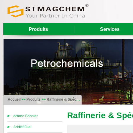
Produits
Services
Accueil
>>
Produits
>>
Raffinerie & Spécialité
Raffinerie & Spéc
octane Booster
Additif Fuel