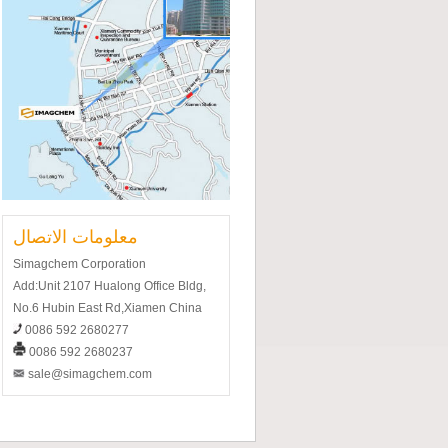
معلومات الاتصال
Simagchem Corporation
Add:Unit 2107 Hualong Office Bldg,
No.6 Hubin East Rd,Xiamen China
0086 592 2680277
0086 592 2680237
sale@simagchem.com