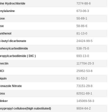
ine Hydrochloride
7274-88-6
nylalanine
673-06-3
ose
50-69-1
ose
58-86-6
nthenol
81-13-0
t-butyl dicarbonate
24424-99-5
lohexylcarbodiimide
538-75-0
ropylcarbodiimide ( DIC )
693-13-0
ectin
117704-25-3
HCl
25952-53-8
iquin
91-53-2
conazole Nitrate
73151-29-8
osu
82911-69-1
linker
145069-56-3
xypropyl cellulose(high substituted)
9004-64-2