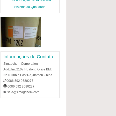
-
Fabricação personalizada
-
Sistema da Qualidade
Informações de Contato
Simagchem Corporation
Add:Unit 2107 Hualong Office Bldg,
No.6 Hubin East Rd,Xiamen China
0086 592 2680277
0086 592 2680237
sale@simagchem.com