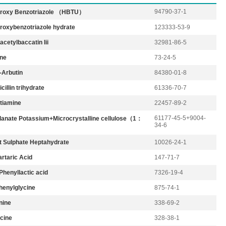
94790-37-1
roxy Benzotriazole （HBTU）
roxybenzotriazole hydrate
123333-53-9
cetylbaccatin Iii
32981-86-5
ne
73-24-5
-Arbutin
84380-01-8
illin trihydrate
61336-70-7
tiamine
22457-89-2
61177-45-5+9004-
lanate Potassium+Microcrystalline cellulose（1：
34-6
t Sulphate Heptahydrate
10026-24-1
artaric Acid
147-71-7
Phenyllactic acid
7326-19-4
henylglycine
875-74-1
nine
338-69-2
cine
328-38-1