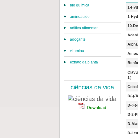
bio química
1-Hyd
aminoácido
1-Hyd
10-Dea
aditivo alimentar
Adeni
adoçante
Alpha
vitamina
Amoxic
extrato da planta
Benfo
Clavu
1）
ciências da vida
Cobal
D(-)-T
D-(+)-
Download
D-2-P
D-Ala
D-Leu