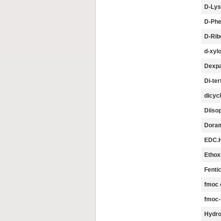
D-Lys
D-Phe
D-Rib
d-xyl
Dexpa
Di-ter
dicyc
Diisop
Doram
EDC.
Ethox
Fenti
fmoc 
fmoc-
Hydro