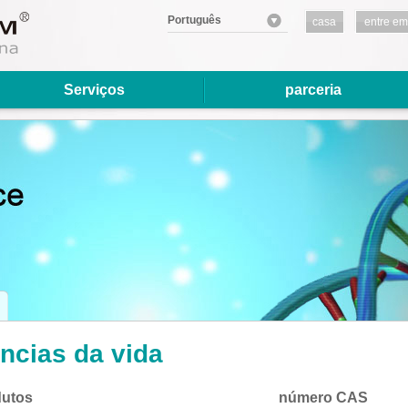
Português
casa
entre em
contato
conosco
Serviços
parceria
ências da vida
utos
número CAS