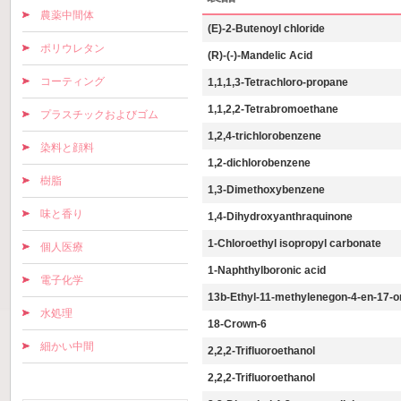
農薬中間体
(E)-2-Butenoyl chloride
ポリウレタン
(R)-(-)-Mandelic Acid
コーティング
1,1,1,3-Tetrachloro-propane
1,1,2,2-Tetrabromoethane
プラスチックおよびゴム
1,2,4-trichlorobenzene
染料と顔料
1,2-dichlorobenzene
樹脂
1,3-Dimethoxybenzene
味と香り
1,4-Dihydroxyanthraquinone
1-Chloroethyl isopropyl carbonate
個人医療
1-Naphthylboronic acid
電子化学
13b-Ethyl-11-methylenegon-4-en-17-o
水処理
18-Crown-6
細かい中間
2,2,2-Trifluoroethanol
2,2,2-Trifluoroethanol