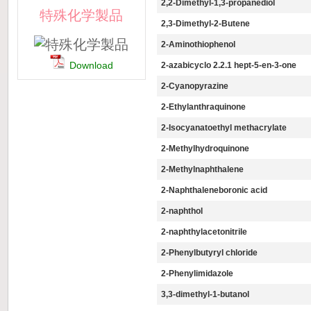
2,2-Dimethyl-1,3-propanediol
特殊化学製品
2,3-Dimethyl-2-Butene
2-Aminothiophenol
Download
2-azabicyclo 2.2.1 hept-5-en-3-one
2-Cyanopyrazine
2-Ethylanthraquinone
2-Isocyanatoethyl methacrylate
2-Methylhydroquinone
2-Methylnaphthalene
2-Naphthaleneboronic acid
2-naphthol
2-naphthylacetonitrile
2-Phenylbutyryl chloride
2-Phenylimidazole
3,3-dimethyl-1-butanol