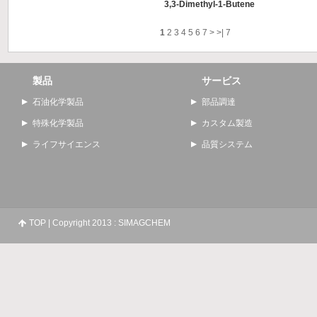
3,3-Dimethyl-1-Butene
1
2
3
4
5
6
7
>
>|
7
製品
サービス
石油化学製品
部品調達
特殊化学製品
カスタム製造
ライフサイエンス
品質システム
TOP
| Copyright 2013 : SIMAGCHEM