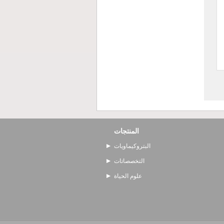
المنتجات
البتروكيماويات
التخصصاتات
علوم الحياة