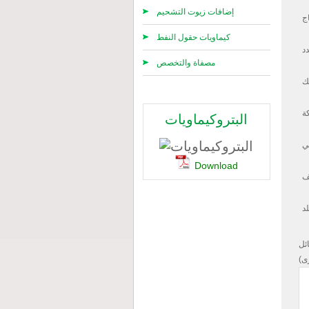
إضافات زيوت التشحيم
اج
كيماويات حقول النفط
مصفاة والتخصص
ك
ة
البتروكيماويات
ني
Download
ف
لد
ائل
ى)